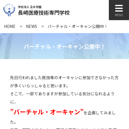
学校法人 玉木学園
長崎医療技術専門学校
MENU
HOME
>
NEWS
>
バーチャル・オーキャン公開中！
学校紹介
バーチャル・オーキャン公開中！
学科紹介
先日行われました医技専のオーキャンに参加できなかった方
キャンパスライフ
が多くいらっしゃると思います。
そこで、一部でありますが参加している気分になれるよう
に、
訪問者別
”バーチャル・オーキャン”
を企画してみまし
た。
各種書類