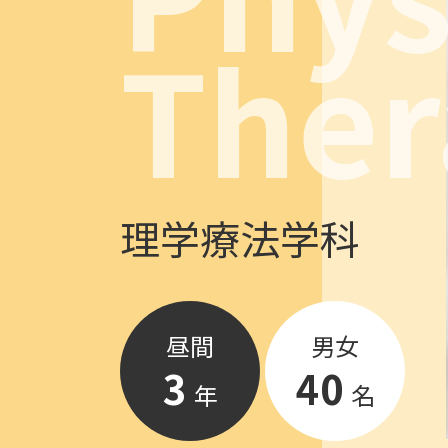
Ther
理学療法学科
昼間
男女
3
40
年
名