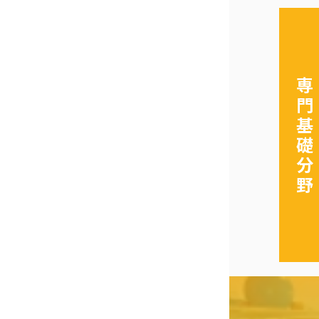
専
門
基
礎
分
野