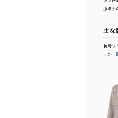
進や疾
療法士
主な
長崎リハ
ほか