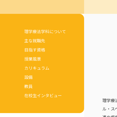
理学療法学科について
主な就職先
目指す資格
授業風景
カリキュラム
設備
教員
在校生インタビュー
理学療
ル・ス