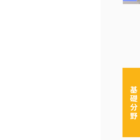
基
礎
分
野