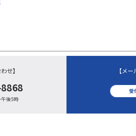
応
合わせ】
【メー
-8868
受
〜午後5時