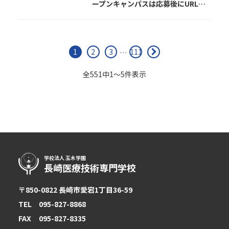
ープンキャンパスは応募後にURLを
送ります。
アクセス
1
2
3
111
＞
…
全551中1〜5件表示
twitter
Instagram
LINE
学校法人 玉木学園
長崎医療技術専門学校
〒850-0822 長崎市愛宕1丁目36-59
TEL
095-827-8868
FAX
095-827-8335