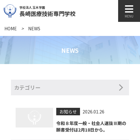
学校法人 玉木学園
長崎医療技術専門学校
MENU
HOME
>
NEWS
学校紹介
NEWS
学科紹介
キャンパスライフ
カテゴリー
訪問者別
お知らせ
2026.01.26
令和８年度一般・社会人選抜Ⅲ期の
願書受付は2月18日から。
各種書類