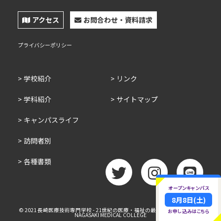
アクセス
お問合わせ・資料請求
プライバシーポリシー
学校紹介
リンク
学科紹介
サイトマップ
キャンパスライフ
訪問者別
各種書類
オープンキャンパス
twitter
Instagram
LINE
8月8日(土)
© 2021 長崎医療技術専門学校 - 21世紀の医療・福祉の最前線をめざそう！ -
お申し込みはこちら
NAGASAKI MEDICAL COLLEGE
TOP