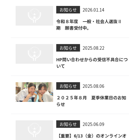
お知らせ
2026.01.14
令和８年度 一般・社会人選抜Ⅱ
期 願書受付中。
お知らせ
2025.08.22
HP問い合わせからの受信不具合につ
いて
お知らせ
2025.08.06
【お電話でお問合わせ】
２０２５年８月 夏季休業日のお知
らせ
☎
095-827-8868
受付時間：午前9時〜午後5時
お知らせ
2025.06.09
受付フォーム
【重要】6/13（金）のオンラインオ