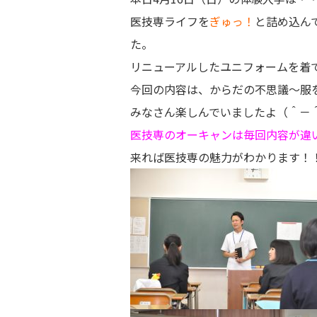
医技専ライフを
ぎゅっ！
と詰め込ん
た。
リニューアルしたユニフォームを着
今回の内容は、からだの不思議～服
みなさん楽しんでいましたよ（＾－
医技専のオーキャンは毎回内容が
来れば医技専の魅力がわかります！