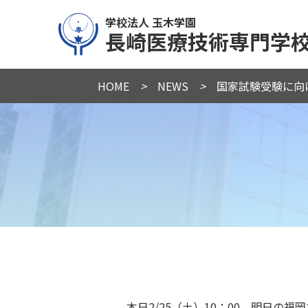
学校法人 玉木学園
長崎医療技術専門学
HOME
>
NEWS
>
国家試験受験に向け
本日2/25（土）10：00 明日の