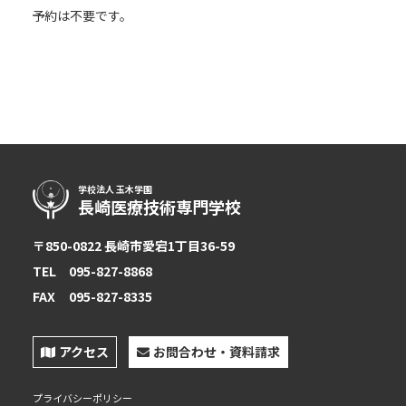
予約は不要です。
学校法人 玉木学園
長崎医療技術専門学校
〒850-0822 長崎市愛宕1丁目36-59
TEL
095-827-8868
【お電話でお問合わせ】
FAX
095-827-8335
☎
095-827-8868
受付時間：午前9時〜午後5時
アクセス
お問合わせ・資料請求
受付フォーム
プライバシーポリシー