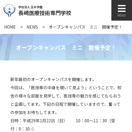
学校法人 玉木学園
長崎医療技術専門学校
MENU
HOME
>
NEWS
>
オープンキャンパス ミニ 開催予定！
学校紹介
オープンキャンパス ミニ 開催予定！
学科紹介
新年最初のオープンキャンパスを開催します。
キャンパスライフ
今回は、「医技専の中身を覗いて見よう」ということで、校
舎の様々な部屋を見学して、医技専の魅力を感じてもらおう
と企画してます。下記の日程で開催していますので、奮って
訪問者別
の参加をお待ちしてます。
日時：平成29年1月22日（日） 10：00～11：30（受
各種書類
付：9：30~）