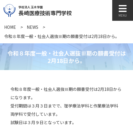
学校法人 玉木学園
長崎医療技術専門学校
MENU
HOME
>
NEWS
>
学校紹介
令和８年度一般・社会人選抜Ⅲ期の願書受付は2月18日から。
令和８年度一般・社会人選抜Ⅲ期の願書受付は
学科紹介
2月18日から。
キャンパスライフ
令和８年度一般・社会人選抜Ⅲ期の願書受付は2月18日から
になります。
訪問者別
受付期間は３月３日までで、理学療法学科と作業療法学科
両学科で受付しています。
試験日は３月９日となっています。
各種書類