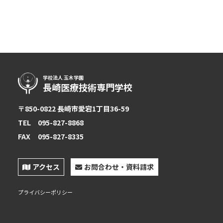
学校法人 玉木学園
長崎医療技術専門学校
〒850-0822 長崎市愛宕1丁目36-59
TEL
095-827-8868
FAX
095-827-8335
【お電話でお問合わせ】
アクセス
お問合わせ・資料請求
☎
095-827-8868
受付時間：午前9時〜午後5時
プライバシーポリシー
受付フォーム