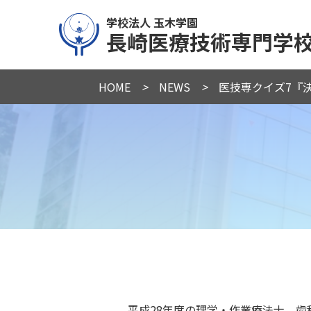
学校法人 玉木学園
長崎医療技術専門学
HOME
>
NEWS
>
医技専クイズ7『
平成28年度の理学・作業療法士、