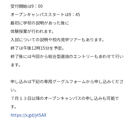
受付開始は9：00
オープンキャンパススタートは9：45
最初に学校の説明があった後に
体験授業が行われます。
入試についての説明や校内見学ツアーもあります。
終了は午後12時15分を予定。
終了後には今回から総合型選抜のエントリーもあわせて行い
ます。
申し込みは下記の専用グーグルフォームから申し込みくださ
い。
【お電話でお問合わせ】
７月１３日以降のオープンキャンパスの申し込みも可能で
☎
095-827-8868
す。
受付時間：午前9時〜午後5時
https://x.gd/ytSAX
受付フォーム