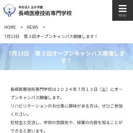
学校法人 玉木学園
長崎医療技術専門学校
MENU
HOME
>
NEWS
>
学校紹介
7月13日 第３回オープンキャンパス開催します！
7月13日 第３回オープンキャンパス開催しま
学科紹介
す！
キャンパスライフ
長崎医療技術専門学校は２０２４年７月１３日（土）にオー
プンキャンパス開催します。
訪問者別
リハビリテーションのお仕事に興味がある方は、ぜひご参加
ください。
在校生と交流し、学校の雰囲気や、授業の内容を知ることが
各種書類
できると思います。