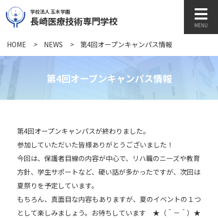
学校法人 玉木学園
長崎医療技術専門学校
MENU
HOME
>
NEWS
>
第4回オープンキャンパス情報
学校紹介
第4回オープンキャンパス情報
学科紹介
第4回オープンキャンパスが終わりました。
キャンパスライフ
参加していただいた皆様ありがとうございました！
今回は、保護者目線の内容が中心で、リハ職のニーズや教育
方針、学生サポートなど、硬い話が多かったですが、次回は
訪問者別
夏祭りを予定しています。
もちろん、真面目な内容もありますが、夏のイベントの１つ
各種書類
として楽しみましょう。お待ちしています ★（＾－＾）★