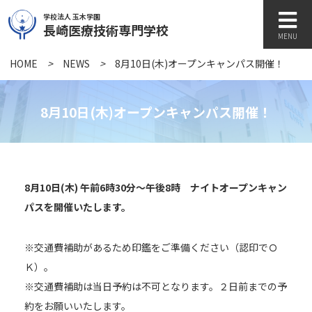
学校法人 玉木学園
長崎医療技術専門学校
MENU
HOME
>
NEWS
>
8月10日(木)オープンキャンパス開催！
学校紹介
8月10日(木)オープンキャンパス開催！
学科紹介
8月10日(木) 午前6時30分〜午後8時 ナイトオープンキャン
キャンパスライフ
パスを開催いたします。
訪問者別
※交通費補助があるため印鑑をご準備ください（認印でＯ
Ｋ）。
※交通費補助は当日予約は不可となります。２日前までの予
各種書類
約をお願いいたします。