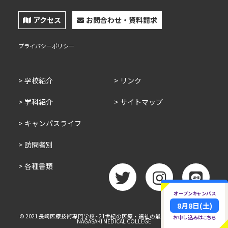
アクセス
お問合わせ・資料請求
プライバシーポリシー
学校紹介
リンク
学科紹介
サイトマップ
キャンパスライフ
訪問者別
各種書類
オープンキャンパス
twitter
Instagram
LINE
8月8日(土)
© 2021 長崎医療技術専門学校 - 21世紀の医療・福祉の最前線をめざそう！ -
お申し込みはこちら
NAGASAKI MEDICAL COLLEGE
TOP