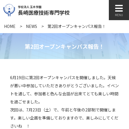
学校法人 玉木学園
長崎医療技術専門学校
MENU
HOME
>
NEWS
>
第2回オープンキャンパス報告！
学校紹介
第2回オープンキャンパス報告！
学科紹介
6月19日に第2回オープンキャンパスを開催しました。天候
キャンパスライフ
が悪い中参加していただきありがとうございました。イベン
トを通して、参加者と色んな会話が出来てとても楽しい時間
を過ごせました。
訪問者別
次回は、7月23日（土）で、午前と午後の2部制で開催しま
す。楽しい企画を準備しておりますので、楽しみにしてくだ
各種書類
さいね ！