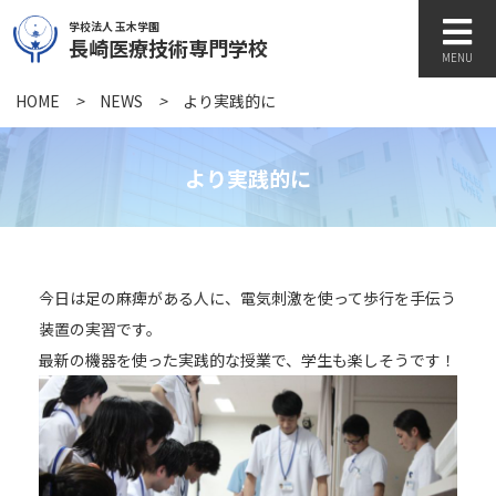
学校法人 玉木学園
長崎医療技術専門学校
MENU
HOME
>
NEWS
>
より実践的に
学校紹介
より実践的に
学科紹介
今日は足の麻痺がある人に、電気刺激を使って歩行を手伝う
キャンパスライフ
装置の実習です。
最新の機器を使った実践的な授業で、学生も楽しそうです！
訪問者別
各種書類