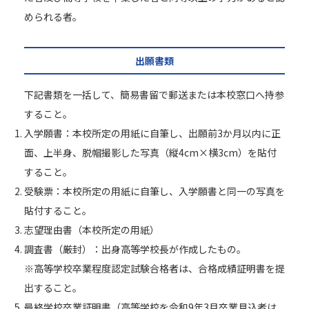
められる者。
出願書類
下記書類を一括して、簡易書留で郵送または本校窓口へ持参
すること。
入学願書：本校所定の用紙に自筆し、出願前3か月以内に正
面、上半身、脱帽撮影した写真（縦4cm×横3cm）を貼付
すること。
受験票：本校所定の用紙に自筆し、入学願書と同一の写真を
貼付すること。
志望理由書（本校所定の用紙）
調査書（厳封）：出身高等学校長が作成したもの。
※高等学校卒業程度認定試験合格者は、合格成績証明書を提
出すること。
最終学校卒業証明書（高等学校を令和9年3月卒業見込者は