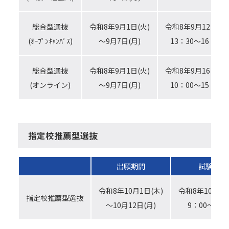
総合型選抜
令和8年9月1日(火)
令和8年9月12日(土
アクセス
(ｵｰﾌﾟﾝｷｬﾝﾊﾟｽ)
～9月7日(月)
13：30～16：30
総合型選抜
令和8年9月1日(火)
令和8年9月16日(水
(オンライン)
～9月7日(月)
10：00～15：00
twitter
Instagram
LINE
指定校推薦型選抜
出願期間
試験日時
令和8年10月1日(木)
令和8年10月17
指定校推薦型選抜
～10月12日(月)
9：00～12：