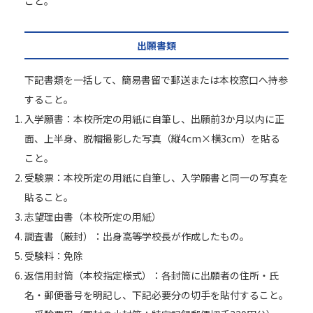
こと。
出願書類
下記書類を一括して、簡易書留で郵送または本校窓口へ持参
すること。
入学願書：本校所定の用紙に自筆し、出願前3か月以内に正
面、上半身、脱帽撮影した写真（縦4cm×横3cm）を貼る
こと。
受験票：本校所定の用紙に自筆し、入学願書と同一の写真を
貼ること。
志望理由書（本校所定の用紙）
調査書（厳封）：出身高等学校長が作成したもの。
受験料：免除
返信用封筒（本校指定様式）：各封筒に出願者の住所・氏
名・郵便番号を明記し、下記必要分の切手を貼付すること。