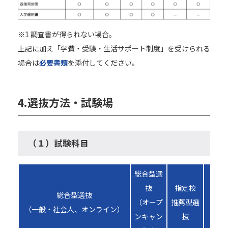
※1 調査書が得られない場合。
上記に加え「学費・受験・生活サポート制度」を受けられる
場合は
必要書類
を添付してください。
4.
選抜方法・試験場
（１）試験科目
総合型選
抜
指定校
総合型選抜
公
（オープ
推薦型選
（一般・社会人、オンライン）
推
ンキャン
抜