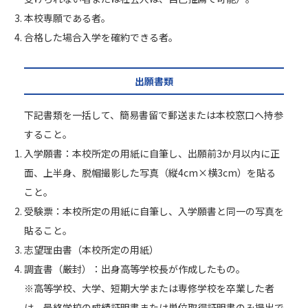
本校専願である者。
合格した場合入学を確約できる者。
出願書類
下記書類を一括して、簡易書留で郵送または本校窓口へ持参
すること。
入学願書：本校所定の用紙に自筆し、出願前3か月以内に正
面、上半身、脱帽撮影した写真（縦4cm×横3cm）を貼る
こと。
受験票：本校所定の用紙に自筆し、入学願書と同一の写真を
貼ること。
志望理由書（本校所定の用紙）
調査書（厳封）：出身高等学校長が作成したもの。
※高等学校、大学、短期大学または専修学校を卒業した者
は、最終学校の成績証明書または単位取得証明書のみ提出で