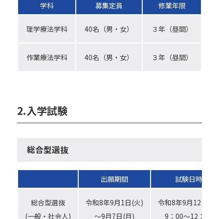
学科
募集定員
修業年限
理学療法学科
40名（男・女）
３年（昼間）
作業療法学科
40名（男・女）
３年（昼間）
2.入学試験
総合型選抜
【お電話でお問合わせ】
☎
095-827-8868
出願期間
試験日時
受付時間：午前9時〜午後5時
総合型選抜
令和8年9月1日(火)
令和8年9月12日(土
受付フォーム
(一般・社会人)
～9月7日(月)
9：00～12：00