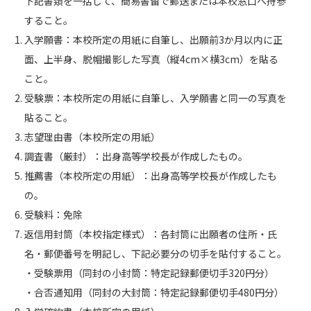
下記書類を一括して、簡易書留で郵送または本校窓口へ持参
すること。
入学願書：本校所定の用紙に自筆し、出願前3か月以内に正
面、上半身、脱帽撮影した写真（縦4cm×横3cm）を貼る
こと。
受験票：本校所定の用紙に自筆し、入学願書と同一の写真を
貼ること。
志望理由書（本校所定の用紙）
調査書（厳封）：出身高等学校長が作成したもの。
推薦書（本校所定の用紙）：出身高等学校長が作成したも
の。
受験料：免除
返信用封筒（本校指定様式）：各封筒に出願者の住所・氏
名・郵便番号を明記し、下記必要分の切手を貼付すること。
・受験票用（同封の小封筒：特定記録郵便切手320円分）
・合否通知用（同封の大封筒：特定記録郵便切手480円分）