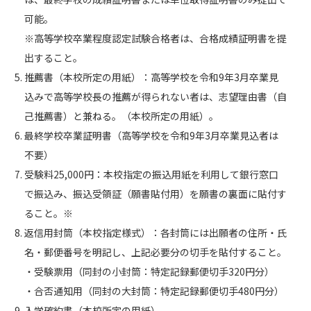
可能。
※高等学校卒業程度認定試験合格者は、合格成績証明書を提
出すること。
推薦書（本校所定の用紙）：高等学校を令和9年3月卒業見
込みで高等学校長の推薦が得られない者は、志望理由書（自
己推薦書）と兼ねる。（本校所定の用紙）。
最終学校卒業証明書（高等学校を令和9年3月卒業見込者は
不要）
受験料25,000円：本校指定の振込用紙を利用して銀行窓口
で振込み、振込受領証（願書貼付用）を願書の裏面に貼付す
ること。※
返信用封筒（本校指定様式）：各封筒には出願者の住所・氏
名・郵便番号を明記し、上記必要分の切手を貼付すること。
・受験票用（同封の小封筒：特定記録郵便切手320円分）
・合否通知用（同封の大封筒：特定記録郵便切手480円分）
入学確約書（本校所定の用紙）