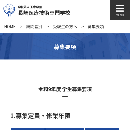
学校法人 玉木学園
長崎医療技術専門学校
MENU
HOME
>
訪問者別
>
受験生の方へ
>
募集要項
学校紹介
募集要項
学科紹介
キャンパスライフ
令和9年度 学生募集要項
訪問者別
1.募集定員・修業年限
各種書類