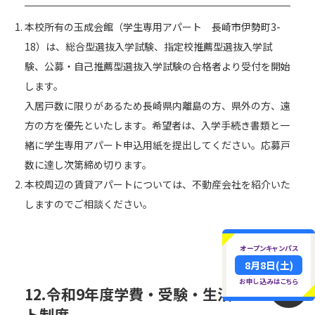
本校所有の玉成会館（学生専用アパート 長崎市伊勢町3-
18）は、総合型選抜入学試験、指定校推薦型選抜入学試
験、公募・自己推薦型選抜入学試験の合格者より受付を開始
します。
入居戸数に限りがあるため長崎県内離島の方、県外の方、遠
方の方を優先といたします。希望者は、入学手続き書類と一
緒に学生専用アパート申込用紙を提出してください。応募戸
数に達し次第締め切ります。
本校周辺の賃貸アパートについては、不動産会社を紹介いた
しますのでご相談ください。
オープンキャンパス
8月8日(土)
お申し込みはこちら
12.
令和9年度学費・受験・生活サポー
TOP
ト制度