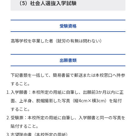
（5）社会人選抜入学試験
受験資格
高等学校を卒業した者（就労の有無は問わない）
出願書類
下記書類を一括して、簡易書留で郵送または本校窓口へ持参
すること。
入学願書：本校所定の用紙に自筆し、出願前3か月以内に正
面、上半身、脱帽撮影した写真（縦4cm×横3cm）を貼付
すること。
受験票：本校所定の用紙に自筆し、入学願書と同一の写真を
貼付すること。
志望理由書（本校所定の用紙）