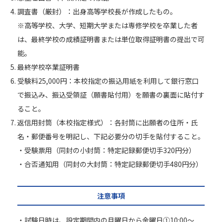
調査書（厳封）：出身高等学校長が作成したもの。
※高等学校、大学、短期大学または専修学校を卒業した者
は、最終学校の成績証明書または単位取得証明書の提出で可
能。
最終学校卒業証明書
受験料25,000円：本校指定の振込用紙を利用して銀行窓口
で振込み、振込受領証（願書貼付用）を願書の裏面に貼付す
ること。
返信用封筒（本校指定様式）：各封筒に出願者の住所・氏
名・郵便番号を明記し、下記必要分の切手を貼付すること。
・受験票用（同封の小封筒：特定記録郵便切手320円分）
・合否通知用（同封の大封筒：特定記録郵便切手480円分）
注意事項
・試験日時は、設定期間内の月曜日から金曜日①10:00〜