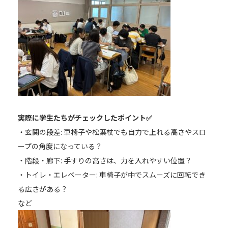
アクセス
twitter
Instagram
LINE
実際に学生たちがチェックしたポイント✅️
・玄関の段差: 車椅子や松葉杖でも自力で上れる高さやスロ
ープの角度になっている？
・階段・廊下: 手すりの高さは、力を入れやすい位置？
・トイレ・エレベーター: 車椅子が中でスムーズに回転でき
る広さがある？
など