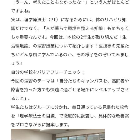
「うーん、考えたこともなかったな…」という人がほとんど
ですよね。
実は、理学療法士（PT）になるためには、体のリハビリ知
識だけでなく、「人が暮らす環境を整える知識」もめちゃく
ちゃ重要なんです。今回は、本校の2年生が取り組んだ「生
活環境論」の演習授業について紹介します！医技専の先輩た
ちがどんな風に学んでいるのか、その様子をのぞいてみまし
ょう！
自分の学校をバリアフリーチェック！
今回の演習のテーマは「自分たちのキャンパスを、高齢者や
障害を持った方でも快適に過ごせる場所にレベルアップさせ
【お電話でお問合わせ】
ること」。
☎
095-827-8868
学生たちはグループに分かれ、毎日通っている見慣れた校舎
を「理学療法士の目線」で徹底的に調査し、具体的な改善案
受付時間：午前9時〜午後5時
をプロさながらに提案します。
受付フォーム