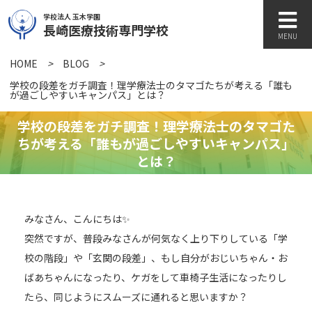
学校法人 玉木学園
長崎医療技術専門学校
MENU
HOME
>
BLOG
>
学校紹介
学校の段差をガチ調査！理学療法士のタマゴたちが考える「誰も
が過ごしやすいキャンパス」とは？
学校の段差をガチ調査！理学療法士のタマゴた
学科紹介
ちが考える「誰もが過ごしやすいキャンパス」
とは？
キャンパスライフ
みなさん、こんにちは✨️
突然ですが、普段みなさんが何気なく上り下りしている「学
訪問者別
校の階段」や「玄関の段差」、もし自分がおじいちゃん・お
ばあちゃんになったり、ケガをして車椅子生活になったりし
たら、同じようにスムーズに通れると思いますか？
各種書類