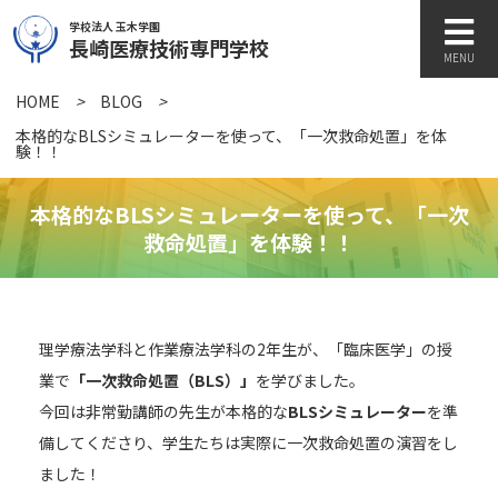
学校法人 玉木学園
長崎医療技術専門学校
MENU
HOME
>
BLOG
>
学校紹介
本格的なBLSシミュレーターを使って、「一次救命処置」を体
験！！
本格的なBLSシミュレーターを使って、「一次
学科紹介
救命処置」を体験！！
キャンパスライフ
理学療法学科と作業療法学科の2年生が、「臨床医学」の授
業で
「一次救命処置（BLS）」
を学びました。
訪問者別
今回は非常勤講師の先生が本格的な
BLSシミュレーター
を準
備してくださり、学生たちは実際に一次救命処置の演習をし
ました！
各種書類