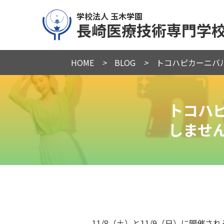
学校法人 玉木学園
長崎医療技術専門学
HOME
>
BLOG
>
トコハピカーニバル
トコハピ
しませ
11/8（土）と11/9（日）に開催され