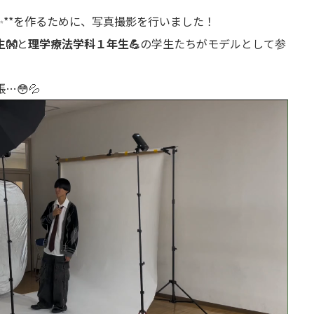
✨**を作るために、写真撮影を行いました！
👐
と
理学療法学科１年生💪
の学生たちがモデルとして参
😳💦