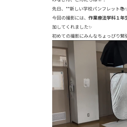
先日、**新しい学校パンフレット📚
今回の撮影には、
作業療法学科１年生
加してくれました✨
初めての撮影にみんなちょっぴり緊張…
動
画
プ
レ
ー
ヤ
ー