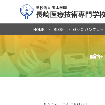
学校法人 玉木学園
長崎医療技術専門学
HOME
>
BLOG
>
📸✨ 新パンフレ
📸
みなさん、こんにちは🌞！