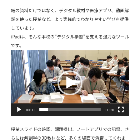
紙の資料だけではなく、デジタル教材や医療アプリ、動画解
説を使った授業など、より実践的でわかりやすい学びを提供
しています。
iPadは、そんな本校の“デジタル学習”を支える強力なツール
です。
動
画
プ
レ
ー
ヤ
ー
00:00
00:20
授業スライドの確認、課題提出、ノートアプリでの記録、さ
らには解剖学の3D教材など、多くの場面で活躍してくれま