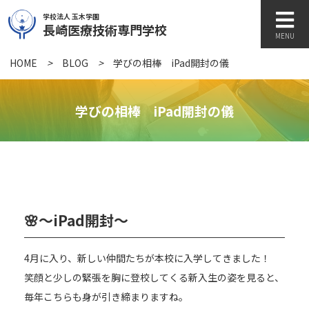
学校法人 玉木学園
長崎医療技術専門学校
MENU
HOME
>
BLOG
>
学びの相棒 iPad開封の儀
学校紹介
学びの相棒 iPad開封の儀
学科紹介
キャンパスライフ
🌸〜iPad開封〜
訪問者別
4月に入り、新しい仲間たちが本校に入学してきました！
笑顔と少しの緊張を胸に登校してくる新入生の姿を見ると、
毎年こちらも身が引き締まりますね。
各種書類