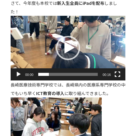
さて、今年度も本校では
新入生全員にiPadを配布
しまし
た！
動
画
プ
レ
ー
ヤ
ー
00:00
00:16
長崎医療技術専門学校では、長崎県内の医療系専門学校の中
でもいち早く
ICT教育の導入
に取り組んできました。
【お電話でお問合わせ】
☎
095-827-8868
受付時間：午前9時〜午後5時
受付フォーム