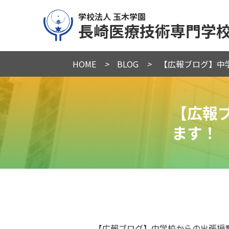
学校法人 玉木学園
長崎医療技術専門学
HOME
>
BLOG
>
【広報ブログ】中
【広報
ます！
【広報ブログ】中学校からの出張授